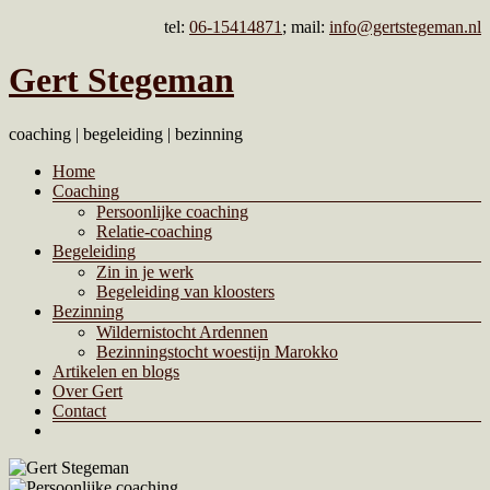
Ga
tel:
06-15414871
; mail:
info@gertstegeman.nl
naar
de
Gert Stegeman
inhoud
coaching | begeleiding | bezinning
Menu
Home
Coaching
Persoonlijke coaching
Relatie-coaching
Begeleiding
Zin in je werk
Begeleiding van kloosters
Bezinning
Wildernistocht Ardennen
Bezinningstocht woestijn Marokko
Artikelen en blogs
Over Gert
Contact